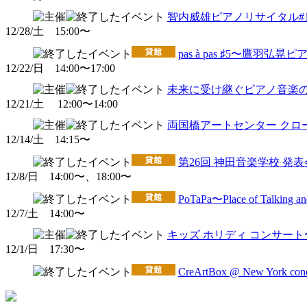
智内威雄ピアノリサイタル#1
12/28/土 15:00〜
pas à pas ♯5〜鷹羽弘
12/22/日 14:00〜17:00
未来に受け継ぐピアノ音楽の
12/21/土 12:00〜14:00
両国橋アートセンター クロ
12/14/土 14:15〜
第26回 神田音楽学校 発
12/8/日 14:00〜、18:00〜
PoTaPa〜Place of Talking and
12/7/土 14:00〜
キッズ ホリディ コンサー
12/1/日 17:30〜
CreArtBox @ New York conc