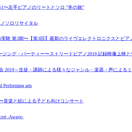
1〜左手ピアノのリートとソロ ”冬の旅”
晃ピアノソロリサイタル
実験 第3期〜【第3回】最新のライヴエレクトロニクスとピアノ
ージング・パーティー〜ストリートピアノ2019 記録映像上映と
表会 2019～生徒・講師による様々なジャンル・楽器・声による
 Performing arts
ト〜音楽と絵による子ども向けコンサート
ert -Awave-