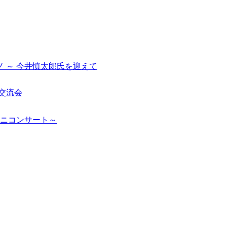
 ～ 今井慎太郎氏を迎えて
交流会
ミニコンサート～