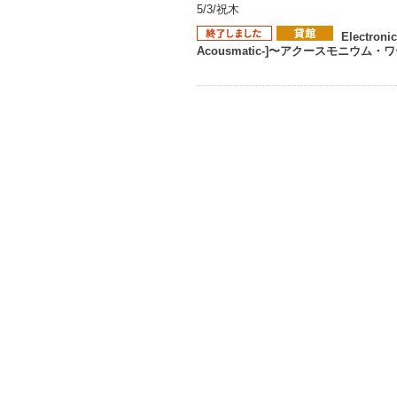
5/3/祝木
Electroni
Acousmatic-]〜アクースモニウム