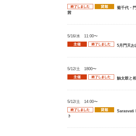
菊千代・
茜
5/16/水 11:00〜
5月門天お
5/12/土 1800〜
触太鼓と相
5/12/土 14:00〜
Sarasv
ト