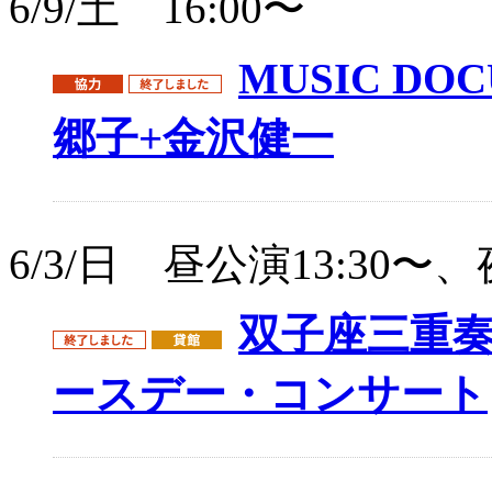
6/9/土 16:00〜
MUSIC DO
郷子+金沢健一
6/3/日 昼公演13:30〜、
双子座三重奏団 
ースデー・コンサート