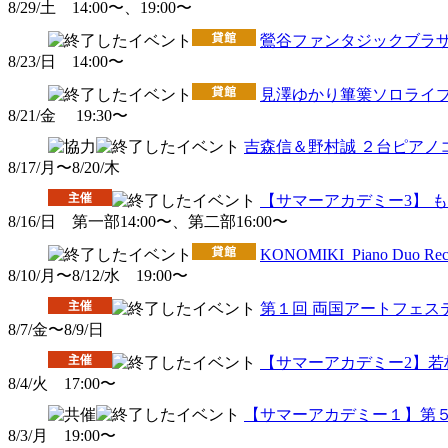
8/29/土 14:00〜、19:00〜
鶯谷ファンタジックブラザーズ
8/23/日 14:00〜
見澤ゆかり篳篥ソロライ
8/21/金 19:30〜
吉森信＆野村誠 ２台ピアノ
8/17/月〜8/20/木
【サマーアカデミー3】 
8/16/日 第一部14:00〜、第二部16:00〜
KONOMIKI Piano Duo Recit
8/10/月〜8/12/水 19:00〜
第１回 両国アートフェス
8/7/金〜8/9/日
【サマーアカデミー2】若林
8/4/火 17:00〜
【サマーアカデミー１】第
8/3/月 19:00〜