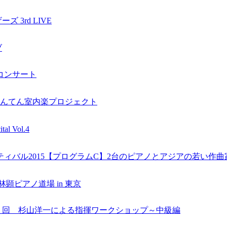
 3rd LIVE
ブ
コンサート
もんてん室内楽プロジェクト
al Vol.4
ティバル2015【プログラムC】2台のピアノとアジアの若い作曲
顕ピアノ道場 in 東京
５回 杉山洋一による指揮ワークショップ～中級編