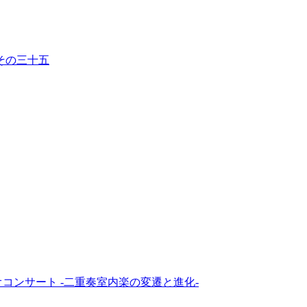
その三十五
コンサート -二重奏室内楽の変遷と進化-