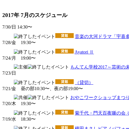
2017年 7月のスケジュール
7/30/日 14:30〜
音楽の大河ドラマ「宇喜
7/28/金 19:30〜
Ayatori Ⅱ
7/24/月 19:00〜
もんてん学校2017～芸術
7/23/日
（貸切）
7/21/金 昼の部10:30〜、夜の部19:00〜
おやこワークショップまつ
7/20/木 19:30〜
菊千代・門天百夜噺の会 
7/19/水 18:30〜
榎田まさしピアノパフォー