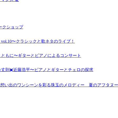
ワークショップ
ol.10〜クラシックと歌ネタのライブ！
とともに〜ギターとピアノによるコンサート
丈則✖️近藤浩平〜ピアノとギターとチェロの探求
ation Vol.3〜想い出のワンシーンを彩る珠玉のメロディー 夏のアフ