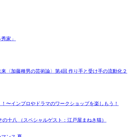
多秀家」
の未来〈加藤種男の芸術論〉第4回 作り手と受け手の流動化２
り！〜インプロやドラマのワークショップを楽しもう！
その十八 （スペシャルゲスト：江戸屋まねき猫）
マンス 夏