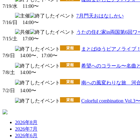
7/19/水 11:00〜
7月門天おはなしかい
7/16/日 14:00〜
うたの住む家in両国第6回
7/15/土 17:00〜
まとばゆうピアノライブ！v
7/9/日 14:00〜、17:00〜
希望へのコラール〜名曲
7/8/土 14:00〜
南への風変わりな旅 河合
7/2/日 14:00〜
Colorful combin
2026年8月
2026年7月
2026年6月