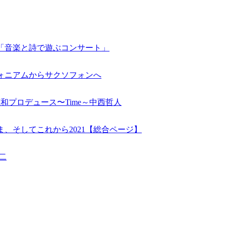
でるII「音楽と詩で遊ぶコンサート」
ーフォニアムからサクソフォンへ
本慈和プロデュース〜Time～中西哲人
、そしてこれから2021【総合ページ】
二