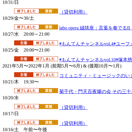
10/31/日
（貸切利用）
10/29/金〜30/土
labo opera 絨毯座：言葉を奏
10/27/水 20:00～21:00
◉もんてんチャンネルvol.4◉ユ
10/25/金 20:00〜21:00
◉もんてんチャンネルvol.10◉塚
2021年5月〜2022年1月 (前期5月〜6月) & (後期10月〜1月)
コミュニティ・ミュージックのいま
10/21/木 19:30〜
菊千代・門天百夜噺の会 その三十
10/20/水
（貸切利用）
10/17/日
（貸切利用）
10/16/土 午前〜午後