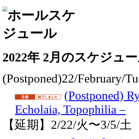
2022年 2月のスケジュ
(Postponed)22/February/Tue
(Postponed) Ry
Echolaia, Topophilia –
【延期】2/22/火〜3/5/土