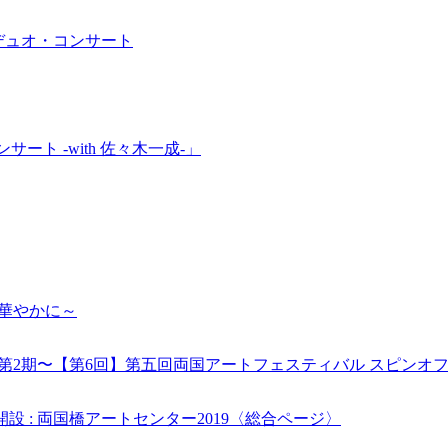
デュオ・コンサート
!コンサート -with 佐々木一成-」
華やかに～
第2期〜【第6回】第五回両国アートフェスティバル スピンオ
 : 両国橋アートセンター2019〈総合ページ〉