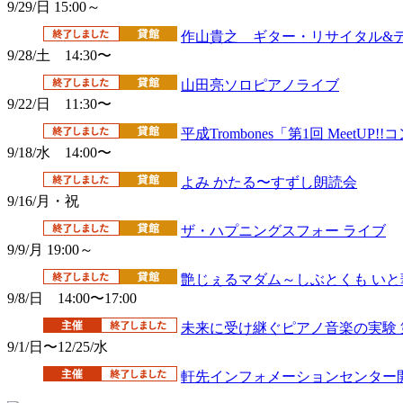
9/29/日 15:00～
作山貴之 ギター・リサイタル&
9/28/土 14:30〜
山田亮ソロピアノライブ
9/22/日 11:30〜
平成Trombones「第1回 MeetUP!
9/18/水 14:00〜
よみ かたる〜すずし朗読会
9/16/月・祝
ザ・ハプニングスフォー ライブ
9/9/月 19:00～
艶じぇるマダム～しぶとくも いと
9/8/日 14:00〜17:00
未来に受け継ぐピアノ音楽の実験 
9/1/日〜12/25/水
軒先インフォメーションセンター開設