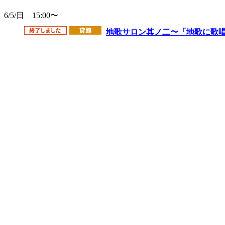
6/5/日 15:00〜
地歌サロン其ノ二〜「地歌に歌