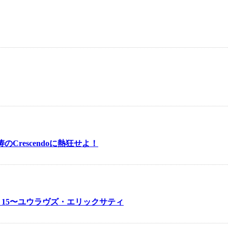
!!〜怒涛のCrescendoに熱狂せよ！
15〜ユウラヴズ・エリックサティ