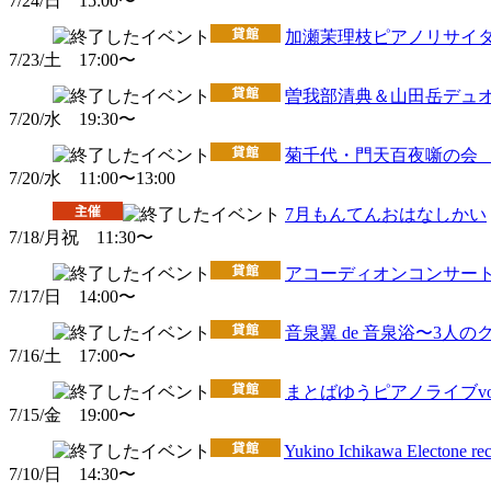
7/24/日 15:00〜
加瀬茉理枝ピアノリサイ
7/23/土 17:00〜
曽我部清典＆山田岳デュオリ
7/20/水 19:30〜
菊千代・門天百夜噺の会
7/20/水 11:00〜13:00
7月もんてんおはなしかい
7/18/月祝 11:30〜
アコーディオンコンサート 
7/17/日 14:00〜
音泉翼 de 音泉浴〜3
7/16/土 17:00〜
まとばゆうピアノライブvo
7/15/金 19:00〜
Yukino Ichikawa Electone reci
7/10/日 14:30〜