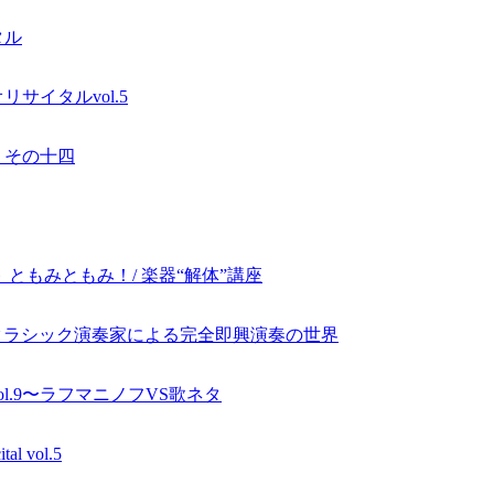
タル
サイタルvol.5
 その十四
ともみともみ！/ 楽器“解体”講座
人のクラシック演奏家による完全即興演奏の世界
l.9〜ラフマニノフVS歌ネタ
tal vol.5