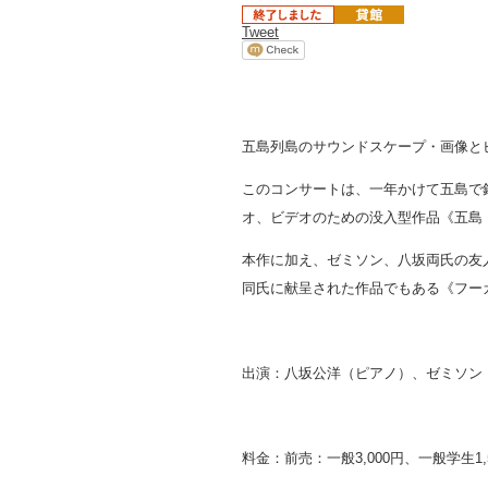
Tweet
五島列島のサウンドスケープ・画像と
このコンサートは、一年かけて五島で
オ、ビデオのための没入型作品《五島
本作に加え、ゼミソン、八坂両氏の友
同氏に献呈された作品でもある《フー
出演：八坂公洋（ピアノ）、ゼミソン
料金：前売：一般3,000円、一般学生1,5