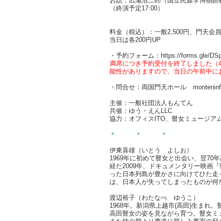
お話：広瀬浩二郎（国立民族学博物館
（終演予定17:00）
料金（税込）：一般2,500円、門天会員2,
当日は各200円UP
・予約フォーム：https://forms.gle/DSp
満席につき予約受付を終了しました（4
能性がありますので、当日の午前中に
・問合せ：両国門天ホール montenin
主催：一般社団法人もんてん
共催：ゆう・えんLLC
協力：オフィスITO、瞽女ミュージア
＊ ＊ ＊
伊東喜雄（いとう よしお）
1969年に初めて瞽女と出会い、翌70
経た2009年、ドキュメンタリー映画
った日本列島が豊かさに向けてひた走
は、日本人が失ってしまったものが何
渡辺裕子（わたなべ ゆうこ）
1968年。新潟県上越市(高田)生ま
高田瞽女の姿を見ながら育つ。瞽女ミ