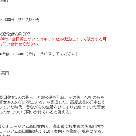
教授）
300円、学生2,000円
t3Zf2g8VuRiDP7
/4付）当日券についてはキャンセル状況によって販売する可
お問い合わせください。
fo＠gmail.com（＠は半角に直してください）
ム高田
年高田瞽女3人の暮らしと旅公演を記録。その後、40年の時を
『瞽女さんの唄が聞こえる』を完成した。高度成長の只中にあ
っていた時代、昔ながらの生活をひっそりと続けていた瞽女
なのかについて問いかけていると訴える。
れ。瞽女ミュージアム高田案内人。高田瞽女杉本家のある町内で
ュージアム高田開館時より10年案内人を勤め、現在に至る。