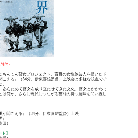
/4付）
催したもんてん瞽女プロジェクト。盲目の女性旅芸人を描いたド
聞こえる』（34分、伊東喜雄監督）上映会と多様な視点でそ
た。
り、あらためて瞽女を成り立たせてきた文化、瞽女とかかわっ
とは何か、さらに現代につながる芸能の持つ意味を問い直し
唄が聞こえる』（34分、伊東喜雄監督）上映
界』
高田）
ート】