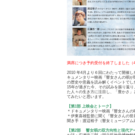
満席につき予約受付を終了しました（4
2010 年4月より６回にわたって開
キュメンタリー映画『瞽女さんの唄が
の歴史や意義を読み解くイベントでし
15年が過ぎた今、その試みを振り返
た人々の生き方に注目し、「豊かさ」
てみたいと思います。
【第1部 上映会とトーク】
＊ドキュメンタリー映画『瞽女さんの
＊伊東喜雄監督に聞く『瞽女さんの世
聞き手：渡辺裕子（瞽女ミュージアム
【第2部 瞽女唄の双方向性と現代ア