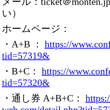
メール：ticket＠mont
い）
ホームページ：
・A+B ：
https://www.conf
tid=57319&
・B+C：
https://www.conf
tid=57320&
・通し券 A+B+C：
https:
web.com/detail.php?tid=5