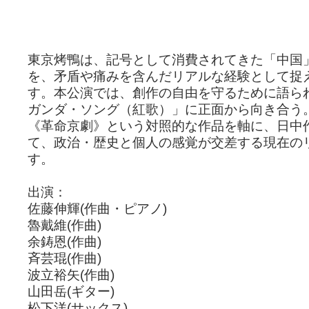
東京烤鴨は、記号として消費されてきた「中国
を、矛盾や痛みを含んだリアルな経験として捉
す。本公演では、創作の自由を守るために語ら
ガンダ・ソング（紅歌）」に正面から向き合う
《革命京劇》という対照的な作品を軸に、日中
て、政治・歴史と個人の感覚が交差する現在の
す。
出演：
佐藤伸輝(作曲・ピアノ)
魯戴維(作曲)
余鋳恩(作曲)
斉芸琨(作曲)
波立裕矢(作曲)
山田岳(ギター)
松下洋(サックス)