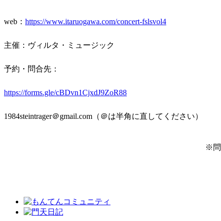
web：
https://www.itaruogawa.com/concert-fslsvol4
主催：ヴィルタ・ミュージック
予約・問合先：
https://forms.gle/cBDvn1CjxdJ9ZoR88
1984steintrager＠gmail.com（＠は半角に直してください）
※問