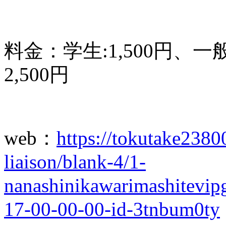
料金：学生:1,500円、一般:4
2,500円
web：
https://tokutake2380
liaison/blank-4/1-
nanashinikawarimashitevip
17-00-00-00-id-3tnbum0ty