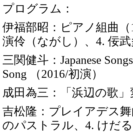
プログラム：
伊福部昭：ピアノ組曲（193
演伶（ながし）、4. 佞
三関健斗：Japanese Songs Ba
Song （2016/初演）
成田為三：「浜辺の歌」変
吉松隆：プレイアデス舞曲集Ⅵ
のパストラル、4. けだ