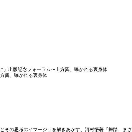
えに』出版記念フォーラム〜土方巽、曝かれる裏身体
方巽、曝かれる裏身体
とその思考のイマージュを解きあかす、河村悟著『舞踏、まさ