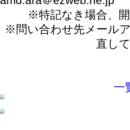
amd.ara＠ezweb.ne.jp
※特記なき場合、開
※問い合わせ先メール
直し
一