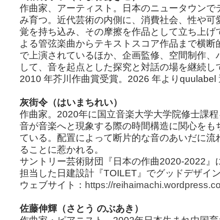
作曲家、アーティスト。日本のニュータウンで
み育つ。近代芸術の内側に、消費社会、性や可
覚を持ち込み、その摩擦を作品として立ち上げ
よる管弦楽曲からテキストスコア作品まで横断
で上演されているほか、企画監修、空間制作、
して、音を起点とした探究と対話の場を継続し
2010 年芥川作曲賞受賞。2026 年よりquulabel
灰街令（はいまちれい）
作曲家。2020年に国立音楽大学大学院修士課
音が音楽へと現象する際の時間構造に関心をも
ている。配置によって断片的な音のあいだに流
ることに惹かれる。
サントリー芸術財団『日本の作曲2020-2022
担当した日建設計『TOILET』でグッドデザイ
ウェブサイト：
https://reihaimachi.wordpress.c
佐藤伸輝（さとう のぶあき）