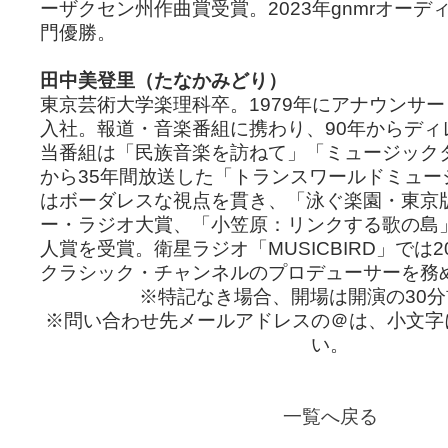
ーザクセン州作曲賞受賞。2023年gnmrオー
門優勝。
田中美登里（たなかみどり）
東京芸術大学楽理科卒。1979年にアナウンサーと
入社。報道・音楽番組に携わり、90年からディ
当番組は「民族音楽を訪ねて」「ミュージックタ
から35年間放送した「トランスワールドミュー
はボーダレスな視点を貫き、「泳ぐ楽園・東京
ー・ラジオ大賞、「小笠原：リンクする歌の島
人賞を受賞。衛星ラジオ「MUSICBIRD」では2
クラシック・チャンネルのプロデューサーを務
※特記なき場合、開場は開演の30
※問い合わせ先メールアドレスの＠は、小文字
い。
一覧へ戻る