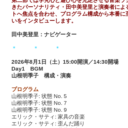
第二部では学究心と遊び心を充足させる音楽ラ
きたパーソナリティ・田中美登里と演奏者によ
トへ焦点を合わせ、プログラム構成から本番に
いをインタビューします。
田中美登里：ナビゲーター
＊ ＊ ＊
2026年8月1日（土）15:00開演／14:30開場
Day1 BGM
山根明季子 構成・演奏
プログラム
山根明季子: 状態 No. 5
山根明季子: 状態 No. 7
山根明季子: 状態 No. 9
エリック・サティ: 家具の音楽
エリック・サティ: 歪んだ踊り