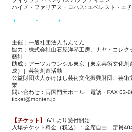
フィリップ・ヘンケル: パノプティコン
ハイメ・ファリアス・ロハス: エベレスト・エ
＊ ＊ ＊
主催：一般社団法人もんてん
協力：株式会社山石屋洋琴工房、ナヤ・コレク
藝社
助成：アーツカウンシル東京［東京芸術文化創
成）］芸術創造活動
公益財団法人かけはし芸術文化振興財団、芸術
業
問い合わせ：両国門天ホール 電話・FAX 03-666
ticket@monten.jp
【チケット】
6/1 より受付開始
入場チケット料金（税込）：全席自由 定員40