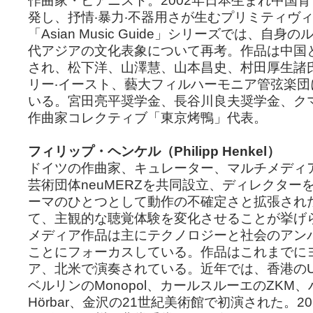
作曲家・ピアニスト。2002年日本生まれ中国
発し、抒情‧暴力‧不器用さが生むプリミティヴ
「Asian Music Guide」シリーズでは、自
代アジアの文化表象について再考。作品は中国
され、松下洋、山澤慧、山本昌史、村田厚生諸
リー‧イースト、藝大フィルハーモニア管弦楽
いる。宮田亮平奨学金、長谷川良夫奨学金、ク
作曲家コレクティブ「東京烤鴨」代表。
フィリップ・ヘンケル（Philipp Henkel）
ドイツの作曲家、キュレーター、マルチメディ
芸術団体neuMERZを共同設立、ディレクター
ーマのひとつとして動作の不確定さと拡張され
て、主観的な聴覚体験を変化させることが挙げ
メディア作品は主にテクノロジーと社会のアン
ことにフォーカスしている。作品はこれまでに
ア、北米で演奏されている。近年では、香港のUnhear
ベルリンのMonopol、カールスルーエのZKM
Hörbar、金沢の21世紀美術館で初演された。2