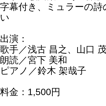
字幕付き、ミュラーの詩
い
出演：
歌手／浅古 昌之、山口 
朗読／宮下 美和
ピアノ／鈴木 架哉子
料金：1,500円